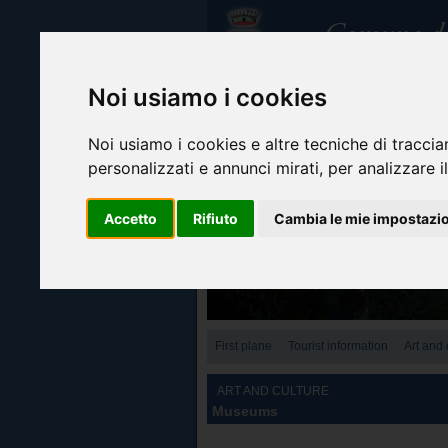
Noi usiamo i cookies
Noi usiamo i cookies e altre tecniche di traccia
personalizzati e annunci mirati, per analizzare il
Accetto
Rifiuto
Cambia le mie impostazi
First plane
Tourist information
Art and 
ART AND CULTURE
Museums