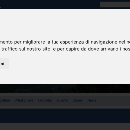
mento per migliorare la tua esperienza di navigazione nel n
 traffico sul nostro sito, e per capire da dove arrivano i nost
oni
culture
What to see
Ospitality
Events
Shops
News