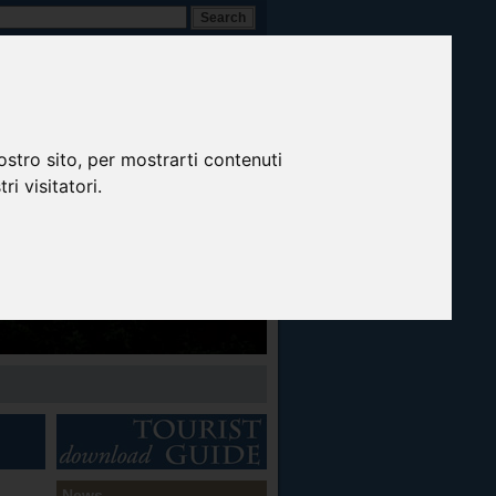
A-
A+
A
Inglese
ostro sito, per mostrarti contenuti
ri visitatori.
News