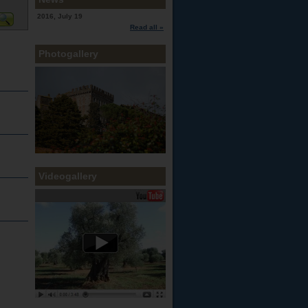
2016, July 19
Read all »
Photogallery
Videogallery