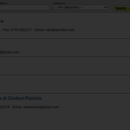
iption
Category
ea
7 - Fax: 0744.992147 - Email:
info@apodea.com
hi@gmail.com
i Giuliani Patrizia
992274 - Email:
sandonna@gmail.com