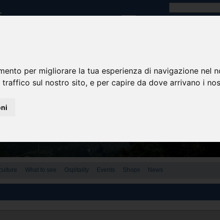
mento per migliorare la tua esperienza di navigazione nel n
 traffico sul nostro sito, e per capire da dove arrivano i nost
oni
culture
What to see
Ospitality
Events
Shops
News