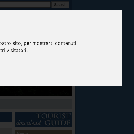
A-
A+
A
Inglese
ostro sito, per mostrarti contenuti
ri visitatori.
News