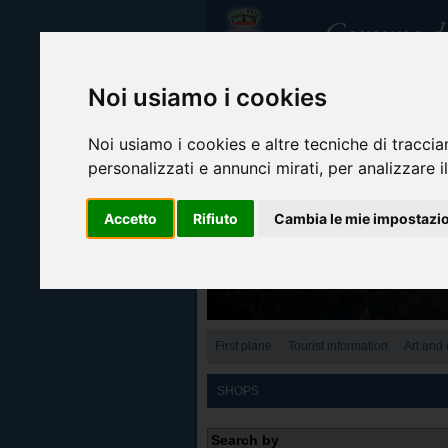
Noi usiamo i cookies
Noi usiamo i cookies e altre tecniche di traccia
personalizzati e annunci mirati, per analizzare il
Accetto
Rifiuto
Cambia le mie impostazi
First plane
Tourist information
Art and 
SHOPS
Search by