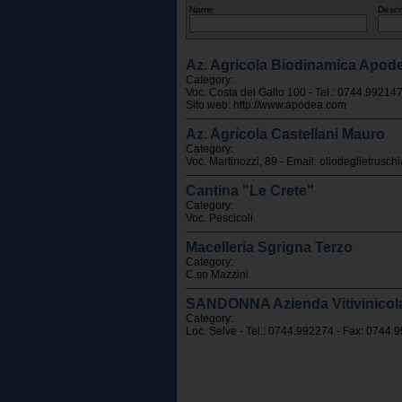
Name
Descr
Az. Agricola Biodinamica Apod
Category:
Voc. Costa del Gallo 100 - Tel.: 0744.99214
Sito web:
http://www.apodea.com
Az. Agricola Castellani Mauro
Category:
Voc. Martinozzi, 89 - Email:
oliodeglietrusc
Cantina "Le Crete"
Category:
Voc. Pescicoli
Macelleria Sgrigna Terzo
Category:
C.so Mazzini
SANDONNA Azienda Vitivinicola d
Category:
Loc. Selve - Tel.: 0744.992274 - Fax: 0744.