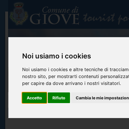
Noi usiamo i cookies
Noi usiamo i cookies e altre tecniche di tracciam
nostro sito, per mostrarti contenuti personalizzati
per capire da dove arrivano i nostri visitatori.
Accetto
Rifiuto
Cambia le mie impostazion
First plane
Tourist information
Art and culture
What to see
Ospitalit
PRIVACY