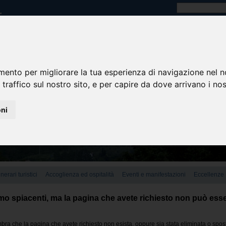
mento per migliorare la tua esperienza di navigazione nel n
 traffico sul nostro sito, e per capire da dove arrivano i nost
oni
tinerari turistici
Accoglienza ed ospitalità
Eventi e manifestazioni
Eccellenze
o spiacenti, ma la pagina che avete richiesto non può esse
ra che la pagina che avete richiesto non esista, oppure sia stata eliminata o spos