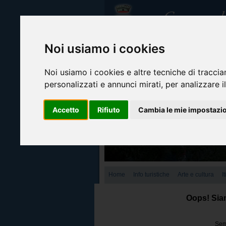
Noi usiamo i cookies
Noi usiamo i cookies e altre tecniche di traccia
personalizzati e annunci mirati, per analizzare il
Accetto
Rifiuto
Cambia le mie impostazi
Home
Info turistiche
Arte e cultura
I
Oops! Siam
Semb