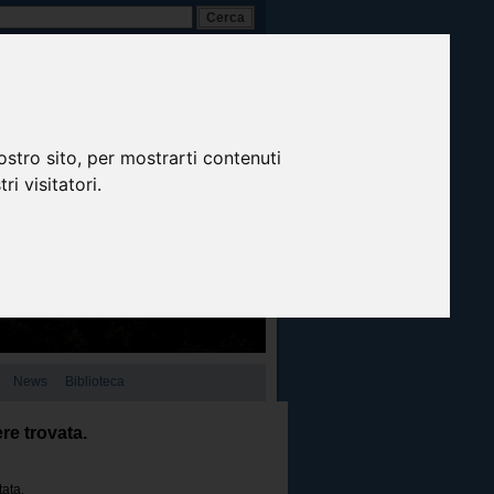
A-
A+
A
Italiano
ostro sito, per mostrarti contenuti
ri visitatori.
News
Biblioteca
re trovata.
tata.