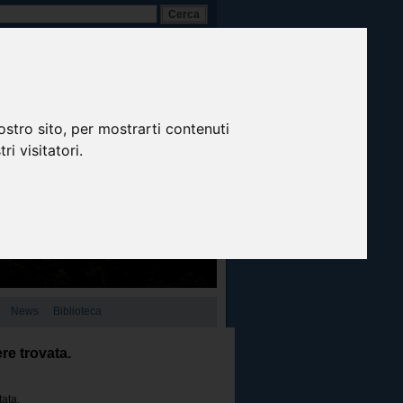
A-
A+
A
Italiano
ostro sito, per mostrarti contenuti
ri visitatori.
News
Biblioteca
re trovata.
tata.