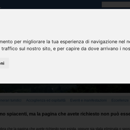
mento per migliorare la tua esperienza di navigazione nel n
 traffico sul nostro sito, e per capire da dove arrivano i nost
oni
tinerari turistici
Accoglienza ed ospitalità
Eventi e manifestazioni
Eccellenze
o spiacenti, ma la pagina che avete richiesto non può esse
ra che la pagina che avete richiesto non esista, oppure sia stata eliminata o spos