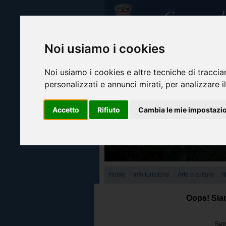
Noi usiamo i cookies
Noi usiamo i cookies e altre tecniche di traccia
personalizzati e annunci mirati, per analizzare il
Accetto
Rifiuto
Cambia le mie impostazi
Home
Info turistiche
Arte e cultura
I
Oops! Siam
Semb