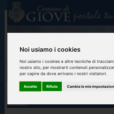
Noi usiamo i cookies
Noi usiamo i cookies e altre tecniche di tracciam
nostro sito, per mostrarti contenuti personalizzati
per capire da dove arrivano i nostri visitatori.
Accetto
Rifiuto
Cambia le mie impostazion
Home
Info turistiche
Arte e cultura
Itinerari turistici
Accoglienza ed o
ARTE E CULTURA
Monumenti