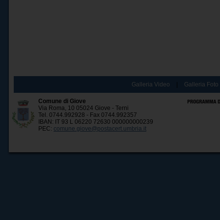
Galleria Video
|
Galleria Foto
Comune di Giove
Via Roma, 10 05024 Giove - Terni
Tel. 0744.992928 - Fax 0744.992357
IBAN: IT 93 L 06220 72630 000000000239
PEC:
comune.giove@postacert.umbria.it