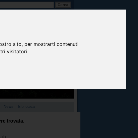
A-
A+
A
Italiano
ostro sito, per mostrarti contenuti
ri visitatori.
News
Biblioteca
re trovata.
tata.