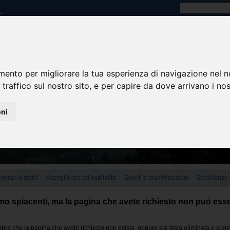
mento per migliorare la tua esperienza di navigazione nel n
 traffico sul nostro sito, e per capire da dove arrivano i nost
oni
tinerari turistici
Accoglienza ed ospitalità
Eventi e manifestazioni
Eccellenze
o spiacenti, ma la pagina che avete richiesto non può esse
ra che la pagina che avete richiesto non esista, oppure sia stata eliminata o spos