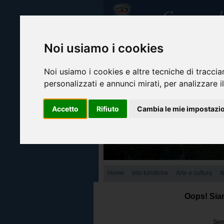
Noi usiamo i cookies
Noi usiamo i cookies e altre tecniche di traccia
personalizzati e annunci mirati, per analizzare il
Accetto
Rifiuto
Cambia le mie impostazi
Home
Info turistiche
Arte e cultura
I
Oops! Siam
Semb