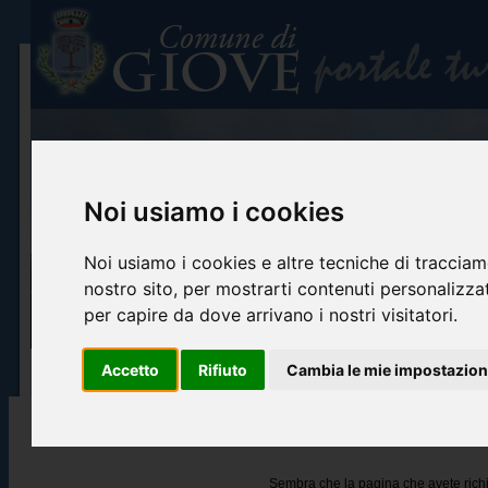
Noi usiamo i cookies
Noi usiamo i cookies e altre tecniche di tracciam
nostro sito, per mostrarti contenuti personalizzati
per capire da dove arrivano i nostri visitatori.
Accetto
Rifiuto
Cambia le mie impostazion
Home
Info turistiche
Arte e cultura
Itinerari turistici
Accoglienza ed o
Oops! Siamo spiacenti, ma la pagi
Sembra che la pagina che avete richie