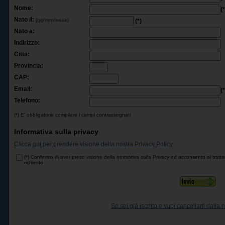
Nome:
(*
Nato il:
(gg/mm/aaaa)
(*)
Nato a:
Indirizzo:
Citta:
Provincia:
CAP:
Email:
(*
Telefono:
(*) E' obbligatorio compilare i campi contrassegnati
Informativa sulla privacy
Clicca qui per prendere visione della nostra Privacy Policy
(*) Confermo di aver preso visione della normativa sulla Privacy ed acconsento al trattam
richiesto
Se sei già iscritto e vuoi cancellarti dalla n