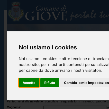
Noi usiamo i cookies
Noi usiamo i cookies e altre tecniche di tracciam
nostro sito, per mostrarti contenuti personalizzati
per capire da dove arrivano i nostri visitatori.
Accetto
Rifiuto
Cambia le mie impostazion
Home
Info turistiche
Arte e cultura
Itinerari turistici
Accoglienza ed o
Iscrizione alla newsletter
Per iscriversi alla newsletter, compilare il seguente form inserendo i proprio da
Cognome:
(*