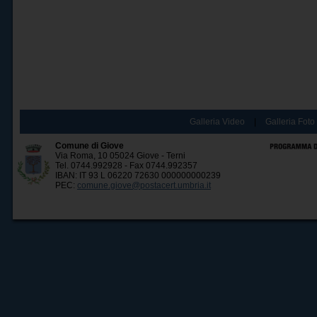
Galleria Video
|
Galleria Foto
Comune di Giove
Via Roma, 10 05024 Giove - Terni
Tel. 0744.992928 - Fax 0744.992357
IBAN: IT 93 L 06220 72630 000000000239
PEC:
comune.giove@postacert.umbria.it