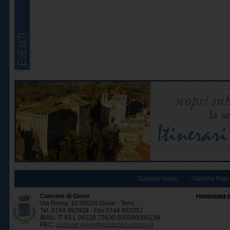
Galleria Video
|
Galleria Foto
Comune di Giove
Via Roma, 10 05024 Giove - Terni
Tel. 0744.992928 - Fax 0744.992357
IBAN: IT 93 L 06220 72630 000000000239
PEC:
comune.giove@postacert.umbria.it