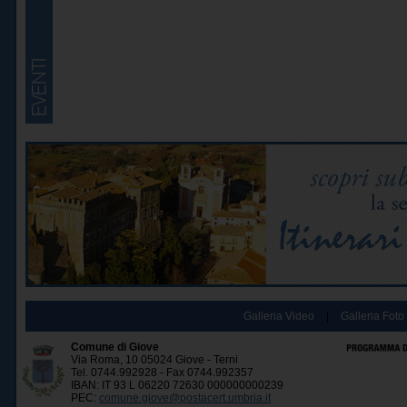
Galleria Video
|
Galleria Foto
Comune di Giove
Via Roma, 10 05024 Giove - Terni
Tel. 0744.992928 - Fax 0744.992357
IBAN: IT 93 L 06220 72630 000000000239
PEC:
comune.giove@postacert.umbria.it