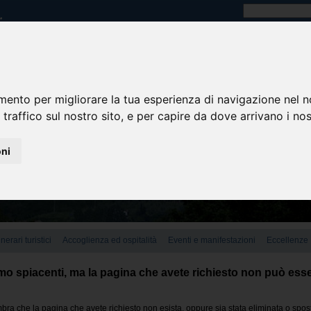
mento per migliorare la tua esperienza di navigazione nel n
 traffico sul nostro sito, e per capire da dove arrivano i nost
oni
tinerari turistici
Accoglienza ed ospitalità
Eventi e manifestazioni
Eccellenze
o spiacenti, ma la pagina che avete richiesto non può esse
ra che la pagina che avete richiesto non esista, oppure sia stata eliminata o spos