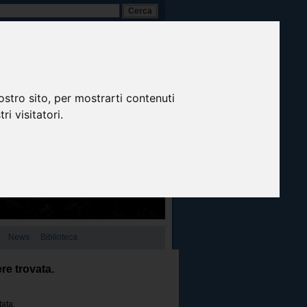
A-
A+
A
Italiano
ostro sito, per mostrarti contenuti
ri visitatori.
News
Biblioteca
re trovata.
tata.