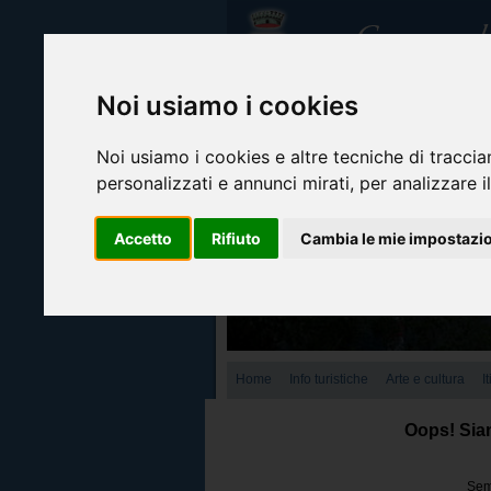
Noi usiamo i cookies
Noi usiamo i cookies e altre tecniche di traccia
personalizzati e annunci mirati, per analizzare il
Accetto
Rifiuto
Cambia le mie impostazi
Home
Info turistiche
Arte e cultura
I
Oops! Siam
Semb