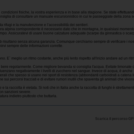
 condizioni fisiche, la vostra esperienza e in base alla stagione. Se state effettuan
nsiglia di consultare un manuale escursionistico in cui le passeggiate della zona 
da rifugi e la manutenzione e l’accessibilità dei sentieri.
ura alpina corrispondente è necessario dato che in montagna, in qualsiasi moment
po. Assicuratevi di usare buone calzature adeguate (scarpe da ginnastica o scar
 web risultano senza alcuna garanzia. Comunque cerchiamo sempre di verificare i nost
rnirvi sempre delle informazioni corrette.
ono. E` meglio un ritmo costante, anche più lento rispetto all'inizio andare ad un rit
e bere regolarmente. Come migliore bevanda si consiglia l'acqua. Evitate limonate 
uenzano negativamente i livelli di zucchero nel sangue. Invece di acqua, è anche
erali che spesso si usano nei sport di resistenza (abbondanti carboidrati a catena 
 sui percorsi tracciati e di evitare rumori inutili che spaventa gli animali che vivon
e la raccolta è vietata. Si noti che in Italia anche la raccolta di funghi è strettamen
con sanzioni severe.
tura indietro piuttosto che buttarla.
Scarica il percorso G