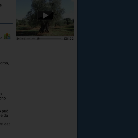
te
PS
corpo,
do
sono
o può
pe da
ri dati