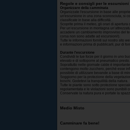
Regole e consigli per le escursioni
Organizzare della camminata
Organizzate l'escursione in base alle proprie
un'escursione in una zona sconosciuta, si co
classificate in base alla difficoltà .
Scoprite prima il meteo, gli orari di apertura 
Per un’escursione in montagna un’attrezzat
accadere un cambiamento improvviso del tem
corsa non sono adatte ad escursioni!).
Tutte le informazioni forniti sul nostro sito
e informazioni prima di pubblicarli, pur di fo
Durante l'escursione
Condividi le tue forze per il giorno in uno bu
elevato e di sottoporre al pneumatico presto.
Soprattutto nelle giornate calde è important
contengono molto zucchero, perché esse infl
possibile di utilizzare bevande a base di min
Soggiorno per la protezione della vegetazione
boschi. Godetevi la tranquillità della natura.
Tutte le piante sono sotto protezione speciale 
regolamentata e le violazioni sono punibili 
Conservate la natura pura e portate la spazza
Medio Misto
Camminare fa bene!