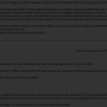
ono. E` meglio un ritmo costante, anche più lento rispetto all'inizio andare ad un rit
e bere regolarmente. Come migliore bevanda si consiglia l'acqua. Evitate limonate 
uenzano negativamente i livelli di zucchero nel sangue. Invece di acqua, è anche
erali che spesso si usano nei sport di resistenza (abbondanti carboidrati a catena 
 sui percorsi tracciati e di evitare rumori inutili che spaventa gli animali che vivon
e la raccolta è vietata. Si noti che in Italia anche la raccolta di funghi è strettamen
con sanzioni severe.
tura indietro piuttosto che buttarla.
Scarica il percorso G
 escursioni di varia difficoltà e di diversa durata per boschi, prati e colline.
zione e si ottiene una perdita di peso grazie alla riduzione della massa grassa del 
te emozionanti e mozzafiato!
 condizioni fisiche, la vostra esperienza e in base alla stagione. Se state effettuan
nsiglia di consultare un manuale escursionistico in cui le passeggiate della zona 
da rifugi e la manutenzione e l’accessibilità dei sentieri.