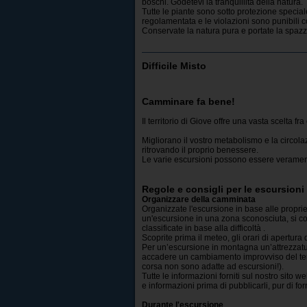
boschi. Godetevi la tranquillità della natura.
Tutte le piante sono sotto protezione speciale 
regolamentata e le violazioni sono punibili 
Conservate la natura pura e portate la spazza
Difficile Misto
Camminare fa bene!
Il territorio di Giove offre una vasta scelta fra
Migliorano il vostro metabolismo e la circola
ritrovando il proprio benessere.
Le varie escursioni possono essere veramen
Regole e consigli per le escursioni
Organizzare della camminata
Organizzate l'escursione in base alle proprie
un'escursione in una zona sconosciuta, si co
classificate in base alla difficoltà .
Scoprite prima il meteo, gli orari di apertura 
Per un’escursione in montagna un’attrezzat
accadere un cambiamento improvviso del tem
corsa non sono adatte ad escursioni!).
Tutte le informazioni forniti sul nostro sito
e informazioni prima di pubblicarli, pur di fo
Durante l'escursione