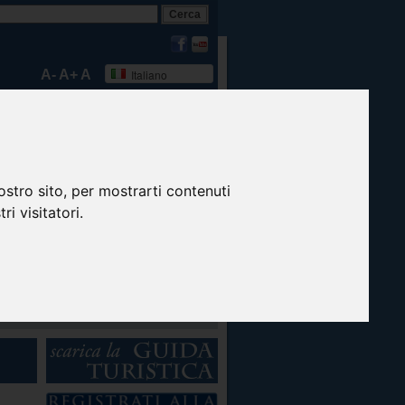
A-
A+
A
Italiano
ostro sito, per mostrarti contenuti
ri visitatori.
News
Biblioteca