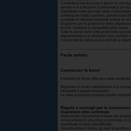
Condividi le tue forze per il giorno in uno bu
elevato e di sottoporre al pneumatico presto.
Soprattutto nelle giornate calde è important
contengono molto zucchero, perché esse infl
possibile di utilizzare bevande a base di min
Soggiorno per la protezione della vegetazione
boschi. Godetevi la tranquillità della natura.
Tutte le piante sono sotto protezione speciale 
regolamentata e le violazioni sono punibili 
Conservate la natura pura e portate la spazza
Facile asfalto
Camminare fa bene!
Il territorio di Giove offre una vasta scelta fra
Migliorano il vostro metabolismo e la circola
ritrovando il proprio benessere.
Le varie escursioni possono essere veramen
Regole e consigli per le escursioni
Organizzare della camminata
Organizzate l'escursione in base alle proprie
un'escursione in una zona sconosciuta, si co
classificate in base alla difficoltà .
Scoprite prima il meteo, gli orari di apertura 