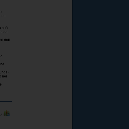
do
sono
o può
pe da
ri dati
mo
che
lunga).
o nei
te
PS