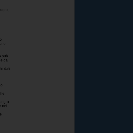
corpo,
do
sono
o può
pe da
ri dati
mo
che
lunga).
o nei
te