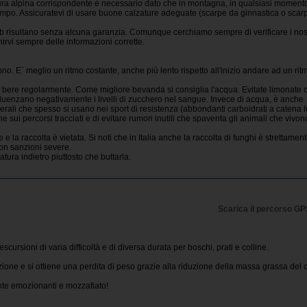
ura alpina corrispondente è necessario dato che in montagna, in qualsiasi moment
po. Assicuratevi di usare buone calzature adeguate (scarpe da ginnastica o scar
 web risultano senza alcuna garanzia. Comunque cerchiamo sempre di verificare i nost
rnirvi sempre delle informazioni corrette.
ono. E` meglio un ritmo costante, anche più lento rispetto all'inizio andare ad un rit
e bere regolarmente. Come migliore bevanda si consiglia l'acqua. Evitate limonate 
uenzano negativamente i livelli di zucchero nel sangue. Invece di acqua, è anche
erali che spesso si usano nei sport di resistenza (abbondanti carboidrati a catena 
 sui percorsi tracciati e di evitare rumori inutili che spaventa gli animali che vivon
e la raccolta è vietata. Si noti che in Italia anche la raccolta di funghi è strettamen
con sanzioni severe.
tura indietro piuttosto che buttarla.
Scarica il percorso G
 escursioni di varia difficoltà e di diversa durata per boschi, prati e colline.
zione e si ottiene una perdita di peso grazie alla riduzione della massa grassa del 
te emozionanti e mozzafiato!