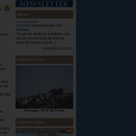
PS
News
19 Luglio 2016
Festival internazionale del
folklore
Tre giorni dedicati al folklore con
corpo,
gruppi provenienti da diverse
parti del mondo sono[...]
Leggi tutta la news »
Galleria Foto
do
sono
o può
pe da
ri dati
Paesaggi - Ph M. De Paolis
mo
che
Galleria Video
lunga).
o nei