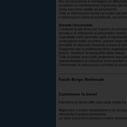
Per un’escursione in montagna un’attrezzat
accadere un cambiamento improvviso del tem
corsa non sono adatte ad escursioni!).
Tutte le informazioni forniti sul nostro sito
e informazioni prima di pubblicarli, pur di fo
Durante l'escursione
Condividi le tue forze per il giorno in uno bu
elevato e di sottoporre al pneumatico presto.
Soprattutto nelle giornate calde è important
contengono molto zucchero, perché esse infl
possibile di utilizzare bevande a base di min
Soggiorno per la protezione della vegetazione
boschi. Godetevi la tranquillità della natura.
Tutte le piante sono sotto protezione speciale 
regolamentata e le violazioni sono punibili 
Conservate la natura pura e portate la spazza
Facile Borgo Medievale
Camminare fa bene!
Il territorio di Giove offre una vasta scelta fra
Migliorano il vostro metabolismo e la circola
ritrovando il proprio benessere.
Le varie escursioni possono essere veramen