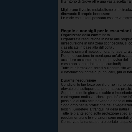
Il territorio di Giove offre una vasta scelta fra
Migliorano il vostro metabolismo e la circola
ritrovando il proprio benessere.
Le varie escursioni possono essere veramen
Regole e consigli per le escursioni
Organizzare della camminata
Organizzate l'escursione in base alle proprie
un'escursione in una zona sconosciuta, si co
classificate in base alla difficoltà .
Scoprite prima il meteo, gli orari di apertura 
Per un’escursione in montagna un’attrezzat
accadere un cambiamento improvviso del tem
corsa non sono adatte ad escursioni!).
Tutte le informazioni forniti sul nostro sito
e informazioni prima di pubblicarli, pur di fo
Durante l'escursione
Condividi le tue forze per il giorno in uno bu
elevato e di sottoporre al pneumatico presto.
Soprattutto nelle giornate calde è important
contengono molto zucchero, perché esse infl
possibile di utilizzare bevande a base di min
Soggiorno per la protezione della vegetazione
boschi. Godetevi la tranquillità della natura.
Tutte le piante sono sotto protezione speciale 
regolamentata e le violazioni sono punibili 
Conservate la natura pura e portate la spazza