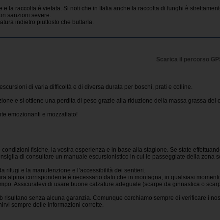
e la raccolta è vietata. Si noti che in Italia anche la raccolta di funghi è strettamen
con sanzioni severe.
tura indietro piuttosto che buttarla.
Scarica il percorso G
 escursioni di varia difficoltà e di diversa durata per boschi, prati e colline.
zione e si ottiene una perdita di peso grazie alla riduzione della massa grassa del 
te emozionanti e mozzafiato!
 condizioni fisiche, la vostra esperienza e in base alla stagione. Se state effettuan
nsiglia di consultare un manuale escursionistico in cui le passeggiate della zona 
da rifugi e la manutenzione e l’accessibilità dei sentieri.
ura alpina corrispondente è necessario dato che in montagna, in qualsiasi moment
po. Assicuratevi di usare buone calzature adeguate (scarpe da ginnastica o scar
 web risultano senza alcuna garanzia. Comunque cerchiamo sempre di verificare i nost
rnirvi sempre delle informazioni corrette.