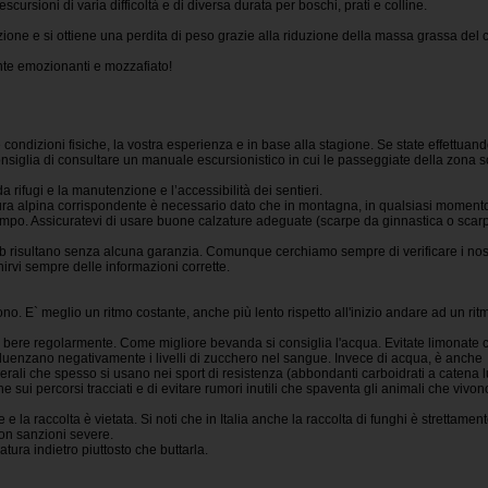
 escursioni di varia difficoltà e di diversa durata per boschi, prati e colline.
zione e si ottiene una perdita di peso grazie alla riduzione della massa grassa del 
te emozionanti e mozzafiato!
 condizioni fisiche, la vostra esperienza e in base alla stagione. Se state effettuan
nsiglia di consultare un manuale escursionistico in cui le passeggiate della zona 
da rifugi e la manutenzione e l’accessibilità dei sentieri.
ura alpina corrispondente è necessario dato che in montagna, in qualsiasi moment
po. Assicuratevi di usare buone calzature adeguate (scarpe da ginnastica o scar
 web risultano senza alcuna garanzia. Comunque cerchiamo sempre di verificare i nost
rnirvi sempre delle informazioni corrette.
ono. E` meglio un ritmo costante, anche più lento rispetto all'inizio andare ad un rit
e bere regolarmente. Come migliore bevanda si consiglia l'acqua. Evitate limonate 
uenzano negativamente i livelli di zucchero nel sangue. Invece di acqua, è anche
erali che spesso si usano nei sport di resistenza (abbondanti carboidrati a catena 
 sui percorsi tracciati e di evitare rumori inutili che spaventa gli animali che vivon
e la raccolta è vietata. Si noti che in Italia anche la raccolta di funghi è strettamen
con sanzioni severe.
tura indietro piuttosto che buttarla.