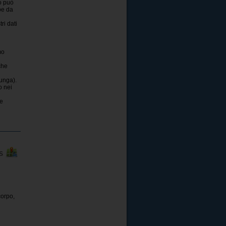
o può
pe da
ri dati
mo
che
lunga).
o nei
te
PS
corpo,