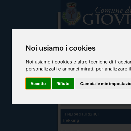
Noi usiamo i cookies
Noi usiamo i cookies e altre tecniche di traccia
personalizzati e annunci mirati, per analizzare il
Accetto
Rifiuto
Cambia le mie impostazi
Home
Info turistiche
Arte e cultura
I
ITINERARI TURISTICI
Trekking