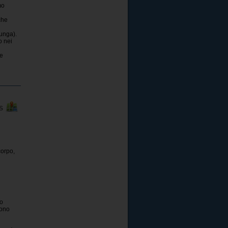
mo
che
lunga).
o nei
te
PS
corpo,
do
sono