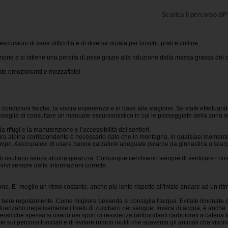
Scarica il percorso G
 escursioni di varia difficoltà e di diversa durata per boschi, prati e colline.
zione e si ottiene una perdita di peso grazie alla riduzione della massa grassa del 
te emozionanti e mozzafiato!
 condizioni fisiche, la vostra esperienza e in base alla stagione. Se state effettuan
nsiglia di consultare un manuale escursionistico in cui le passeggiate della zona 
da rifugi e la manutenzione e l’accessibilità dei sentieri.
ura alpina corrispondente è necessario dato che in montagna, in qualsiasi moment
po. Assicuratevi di usare buone calzature adeguate (scarpe da ginnastica o scar
 web risultano senza alcuna garanzia. Comunque cerchiamo sempre di verificare i nost
rnirvi sempre delle informazioni corrette.
ono. E` meglio un ritmo costante, anche più lento rispetto all'inizio andare ad un rit
e bere regolarmente. Come migliore bevanda si consiglia l'acqua. Evitate limonate 
uenzano negativamente i livelli di zucchero nel sangue. Invece di acqua, è anche
erali che spesso si usano nei sport di resistenza (abbondanti carboidrati a catena 
 sui percorsi tracciati e di evitare rumori inutili che spaventa gli animali che vivon