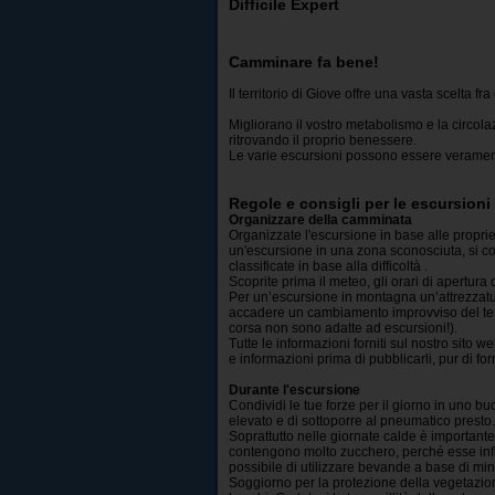
Difficile Expert
Camminare fa bene!
Il territorio di Giove offre una vasta scelta fra
Migliorano il vostro metabolismo e la circola
ritrovando il proprio benessere.
Le varie escursioni possono essere veramen
Regole e consigli per le escursioni
Organizzare della camminata
Organizzate l'escursione in base alle proprie
un'escursione in una zona sconosciuta, si co
classificate in base alla difficoltà .
Scoprite prima il meteo, gli orari di apertura 
Per un’escursione in montagna un’attrezzat
accadere un cambiamento improvviso del tem
corsa non sono adatte ad escursioni!).
Tutte le informazioni forniti sul nostro sito
e informazioni prima di pubblicarli, pur di fo
Durante l'escursione
Condividi le tue forze per il giorno in uno bu
elevato e di sottoporre al pneumatico presto.
Soprattutto nelle giornate calde è important
contengono molto zucchero, perché esse infl
possibile di utilizzare bevande a base di min
Soggiorno per la protezione della vegetazione