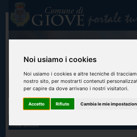
Noi usiamo i cookies
Noi usiamo i cookies e altre tecniche di tracciam
nostro sito, per mostrarti contenuti personalizzati
per capire da dove arrivano i nostri visitatori.
Accetto
Rifiuto
Cambia le mie impostazion
Home
Info turistiche
Arte e cultura
Itinerari turistici
Accoglienza ed o
INFO TURISTICHE
Come arrivare