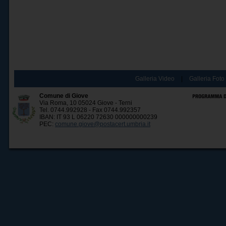
Galleria Video
|
Galleria Foto
Comune di Giove
Via Roma, 10 05024 Giove - Terni
Tel. 0744.992928 - Fax 0744.992357
IBAN: IT 93 L 06220 72630 000000000239
PEC:
comune.giove@postacert.umbria.it