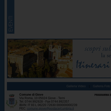
Galleria Video
|
Galleria Foto
Comune di Giove
Via Roma, 10 05024 Giove - Terni
Tel. 0744.992928 - Fax 0744.992357
IBAN: IT 93 L 06220 72630 000000000239
PEC:
comune.giove@postacert.umbria.it